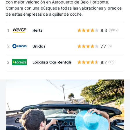
con mejor valoración en Aeropuerto de Belo Horizonte.
Compara con una búsqueda todas las valoraciones y precios
de estas empresas de alquiler de coche.
Hertz
8.3
(8812)
N
Unidas
7.7
(6)
N
Localiza Car Rentals
8.7
(75)
N