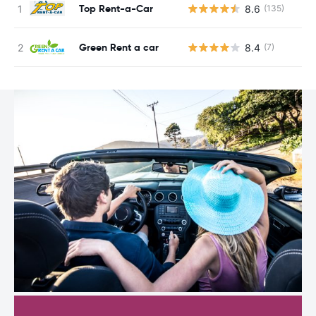
Top Rent-a-Car
8.6
(135)
N
Green Rent a car
8.4
(7)
N