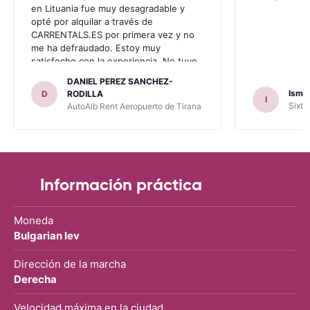
en Lituania fue muy desagradable y
opté por alquilar a través de
CARRENTALS.ES por primera vez y no
me ha defraudado. Estoy muy
satisfecho con la experiencia. No tuve
problema con AUTOALB, no me
DANIEL PEREZ SANCHEZ-
invitaron a adquirir un seguro (como
Ismae
D
RODILLA
I
había leído en varios blog). En mis
Sixt 
AutoAlb Rent Aeropuerto de Tirana
anteriores viajes nunca había alquilado
con CARRENTALS y si mi próximo viaje
tengo opción volverá a alquilar vehículo
con CARRETALS. Muchas gracias.
RECOMIENDO CARRENTALS al menos
para ALBANIA
Información práctica
Moneda
Bulgarian lev
Dirección de la marcha
Derecha
Velocidad máxima en la ciudad