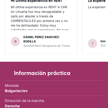
Mi última experiencia en RENT
La experien
Mi última experiencia en RENT A CAR
La experienc
en Lituania fue muy desagradable y
opté por alquilar a través de
CARRENTALS.ES por primera vez y no
me ha defraudado. Estoy muy
satisfecho con la experiencia. No tuve
problema con AUTOALB, no me
DANIEL PEREZ SANCHEZ-
invitaron a adquirir un seguro (como
Ismae
D
RODILLA
I
había leído en varios blog). En mis
Sixt 
AutoAlb Rent Aeropuerto de Tirana
anteriores viajes nunca había alquilado
con CARRENTALS y si mi próximo viaje
tengo opción volverá a alquilar vehículo
con CARRETALS. Muchas gracias.
RECOMIENDO CARRENTALS al menos
para ALBANIA
Información práctica
Moneda
Bulgarian lev
Dirección de la marcha
Derecha