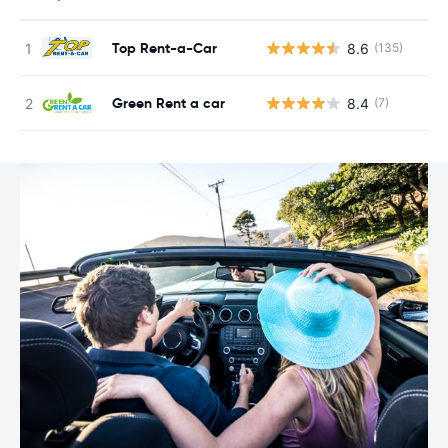
Top Rent-a-Car
8.6
(135)
N
Green Rent a car
8.4
(7)
N