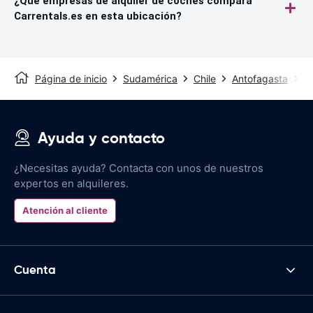
¿Qué empresas de alquiler de coches compara
Carrentals.es en esta ubicación?
Página de inicio
Sudamérica
Chile
Antofagasta
A
Ayuda y contacto
¿Necesitas ayuda? Contacta con unos de nuestros
expertos en alquileres.
Atención al cliente
Cuenta