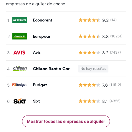
empresas de alquiler de coche.
Econorent
9.3
(14)
N
Europcar
8.8
(10251)
N
Avis
8.2
(7437)
N
Chilean Rent a Car
No hay reseñas
N
Budget
7.6
(11512)
N
Sixt
8.1
(4356)
N
Mostrar todas las empresas de alquiler