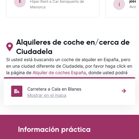
jose 
E
Hiper Rent a Car Aeropuerto de
j
Avis 
Menorca
Alquileres de coche en/cerca de
Ciudadela
Si usted está buscando un coche de alquiler en España, pero
en una ciudad diferente de Ciudadela, por favor haga click en
la página de
Alquiler de coches España
, donde usted podrá
elegir en qué ciudad de España desea alquilar un coche.
Carretera a Cala en Blanes
Mostrar en el mapa
Información práctica