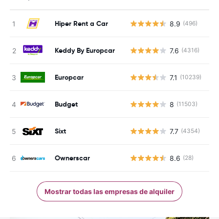
Hiper Rent a Car
8.9
(496)
N
Keddy By Europcar
7.6
(4316)
N
Europcar
7.1
(10239)
N
Budget
8
(11503)
N
Sixt
7.7
(4354)
N
Ownerscar
8.6
(28)
N
Mostrar todas las empresas de alquiler