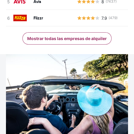
Avis
8
(7437)
Flizzr
7.9
(479)
Mostrar todas las empresas de alquiler