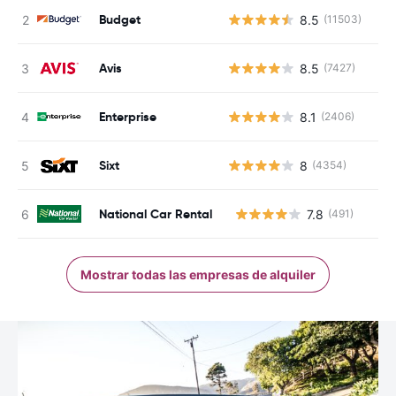
Budget
8.5
(11503)
Avis
8.5
(7427)
Enterprise
8.1
(2406)
Sixt
8
(4354)
National Car Rental
7.8
(491)
N
Mostrar todas las empresas de alquiler