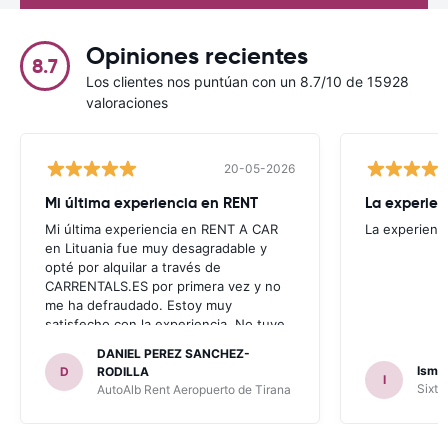
Opiniones recientes
8.7
Los clientes nos puntúan con un 8.7/10 de 15928
valoraciones
20-05-2026
Mi última experiencia en RENT
La experien
Mi última experiencia en RENT A CAR
La experienc
en Lituania fue muy desagradable y
opté por alquilar a través de
CARRENTALS.ES por primera vez y no
me ha defraudado. Estoy muy
satisfecho con la experiencia. No tuve
problema con AUTOALB, no me
DANIEL PEREZ SANCHEZ-
invitaron a adquirir un seguro (como
Ismae
D
RODILLA
I
había leído en varios blog). En mis
Sixt 
AutoAlb Rent Aeropuerto de Tirana
anteriores viajes nunca había alquilado
con CARRENTALS y si mi próximo viaje
tengo opción volverá a alquilar vehículo