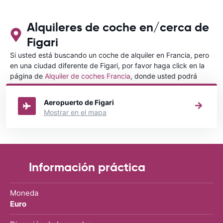
con CARRETALS. Muchas gracias.
RECOMIENDO CARRENTALS al menos
para ALBANIA
Alquileres de coche en/cerca de
Figari
Si usted está buscando un coche de alquiler en Francia, pero
en una ciudad diferente de Figari, por favor haga click en la
página de
Alquiler de coches Francia
, donde usted podrá
elegir en qué ciudad de Francia desea alquilar un coche.
Aeropuerto de Figari
Mostrar en el mapa
Información práctica
Moneda
Euro