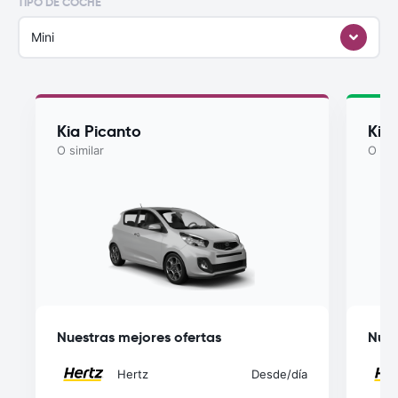
TIPO DE COCHE
Mini
Kia Picanto
Kia
O similar
O sim
Nuestras mejores ofertas
Nues
Hertz
Desde
/día