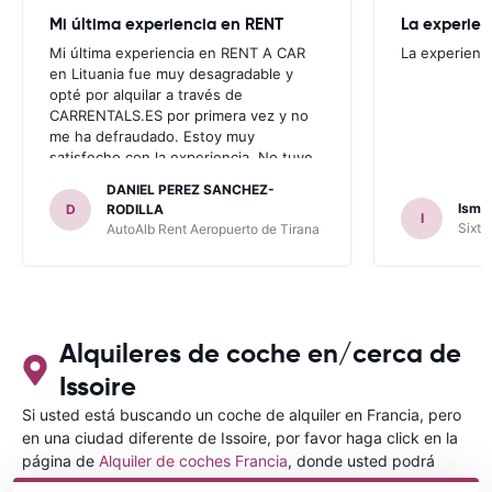
Mi última experiencia en RENT
La experien
Mi última experiencia en RENT A CAR
La experienc
en Lituania fue muy desagradable y
opté por alquilar a través de
CARRENTALS.ES por primera vez y no
me ha defraudado. Estoy muy
satisfecho con la experiencia. No tuve
problema con AUTOALB, no me
DANIEL PEREZ SANCHEZ-
invitaron a adquirir un seguro (como
Ismae
D
RODILLA
I
había leído en varios blog). En mis
Sixt 
AutoAlb Rent Aeropuerto de Tirana
anteriores viajes nunca había alquilado
con CARRENTALS y si mi próximo viaje
tengo opción volverá a alquilar vehículo
con CARRETALS. Muchas gracias.
RECOMIENDO CARRENTALS al menos
para ALBANIA
Alquileres de coche en/cerca de
Issoire
Si usted está buscando un coche de alquiler en Francia, pero
en una ciudad diferente de Issoire, por favor haga click en la
página de
Alquiler de coches Francia
, donde usted podrá
elegir en qué ciudad de Francia desea alquilar un coche.