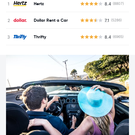
Hertz
8.4
(8807)
N
Dollar Rent a Car
7.1
(5286)
N
Thrifty
8.4
(6965)
N