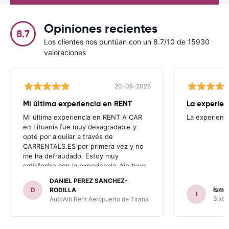
Opiniones recientes
8.7
Los clientes nos puntúan con un 8.7/10 de 15930
valoraciones
20-05-2026
Mi última experiencia en RENT
La experien
Mi última experiencia en RENT A CAR
La experienc
en Lituania fue muy desagradable y
opté por alquilar a través de
CARRENTALS.ES por primera vez y no
me ha defraudado. Estoy muy
satisfecho con la experiencia. No tuve
problema con AUTOALB, no me
DANIEL PEREZ SANCHEZ-
invitaron a adquirir un seguro (como
Ismae
D
RODILLA
I
había leído en varios blog). En mis
Sixt 
AutoAlb Rent Aeropuerto de Tirana
anteriores viajes nunca había alquilado
con CARRENTALS y si mi próximo viaje
tengo opción volverá a alquilar vehículo