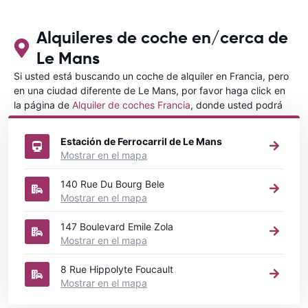
con CARRETALS. Muchas gracias.
RECOMIENDO CARRENTALS al menos
para ALBANIA
Alquileres de coche en/cerca de
Le Mans
Si usted está buscando un coche de alquiler en Francia, pero
en una ciudad diferente de Le Mans, por favor haga click en
la página de
Alquiler de coches Francia
, donde usted podrá
elegir en qué ciudad de Francia desea alquilar un coche.
Estación de Ferrocarril de Le Mans
Mostrar en el mapa
140 Rue Du Bourg Bele
Mostrar en el mapa
147 Boulevard Emile Zola
Mostrar en el mapa
8 Rue Hippolyte Foucault
Mostrar en el mapa