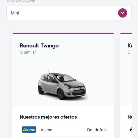
TIPO DE COCHE
Mini
Renault Twingo
Kia
O similar
O sim
Nuestras mejores ofertas
Nues
Alamo
Desde
/día