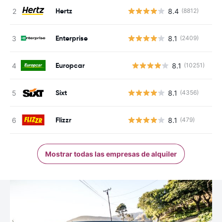
Hertz
8.4
(8812)
Enterprise
8.1
(2409)
Europcar
8.1
(10251)
N
Sixt
8.1
(4356)
Flizzr
8.1
(479)
Mostrar todas las empresas de alquiler