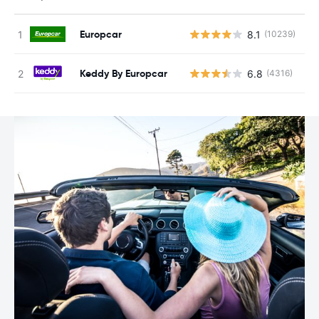
Europcar
8.1
(10239)
N
Keddy By Europcar
6.8
(4316)
N