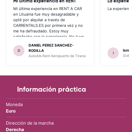
Mi última experiencia en RENT
La experien
Mi última experiencia en RENT A CAR
La experienc
en Lituania fue muy desagradable y
opté por alquilar a través de
CARRENTALS.ES por primera vez y no
me ha defraudado. Estoy muy
satisfecho con la experiencia. No tuve
problema con AUTOALB, no me
DANIEL PEREZ SANCHEZ-
invitaron a adquirir un seguro (como
Ismae
D
RODILLA
I
había leído en varios blog). En mis
Sixt 
AutoAlb Rent Aeropuerto de Tirana
anteriores viajes nunca había alquilado
con CARRENTALS y si mi próximo viaje
tengo opción volverá a alquilar vehículo
con CARRETALS. Muchas gracias.
RECOMIENDO CARRENTALS al menos
para ALBANIA
Información práctica
Moneda
Euro
Dirección de la marcha
Derecha