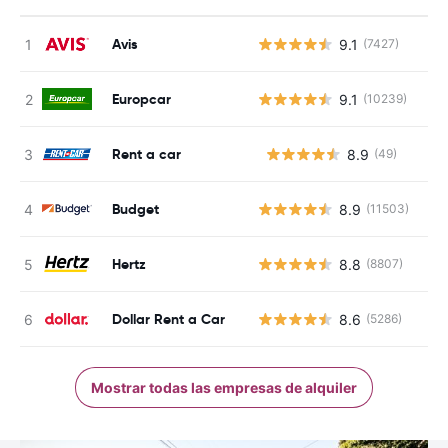
Avis
9.1
(7427)
Europcar
9.1
(10239)
Rent a car
8.9
(49)
N
Budget
8.9
(11503)
Hertz
8.8
(8807)
Dollar Rent a Car
8.6
(5286)
Mostrar todas las empresas de alquiler