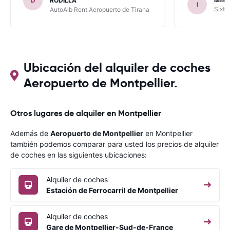
D
RODILLA
I
había leído en varios blog). En mis
Sixt 
AutoAlb Rent Aeropuerto de Tirana
anteriores viajes nunca había alquilado
con CARRENTALS y si mi próximo viaje
tengo opción volverá a alquilar vehículo
con CARRETALS. Muchas gracias.
RECOMIENDO CARRENTALS al menos
para ALBANIA
Ubicación del alquiler de coches
Aeropuerto de Montpellier.
Otros lugares de alquiler en Montpellier
Además de
Aeropuerto de Montpellier
en Montpellier
también podemos comparar para usted los precios de alquiler
de coches en las siguientes ubicaciones:
Alquiler de coches
Estación de Ferrocarril de Montpellier
Alquiler de coches
Gare de Montpellier-Sud-de-France