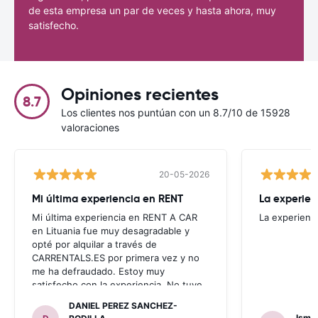
de esta empresa un par de veces y hasta ahora, muy
satisfecho.
Opiniones recientes
8.7
Los clientes nos puntúan con un 8.7/10 de 15928
valoraciones
20-05-2026
Mi última experiencia en RENT
La experien
Mi última experiencia en RENT A CAR
La experienc
en Lituania fue muy desagradable y
opté por alquilar a través de
CARRENTALS.ES por primera vez y no
me ha defraudado. Estoy muy
satisfecho con la experiencia. No tuve
problema con AUTOALB, no me
DANIEL PEREZ SANCHEZ-
invitaron a adquirir un seguro (como
Ismae