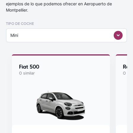
ejemplos de lo que podemos ofrecer en Aeropuerto de
Montpellier.
TIPO DE COCHE
Mini
Fiat 500
Ren
O similar
O sim