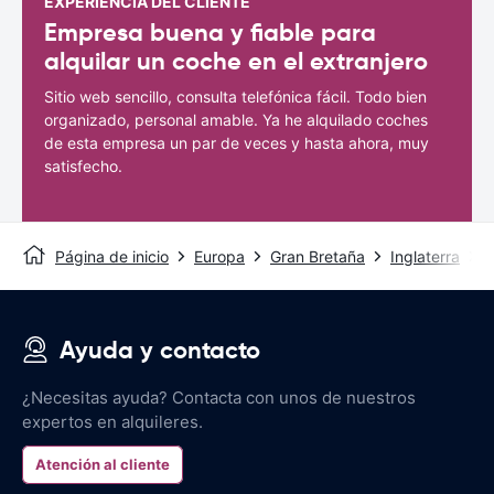
EXPERIENCIA DEL CLIENTE
Empresa buena y fiable para
alquilar un coche en el extranjero
Sitio web sencillo, consulta telefónica fácil. Todo bien
organizado, personal amable. Ya he alquilado coches
de esta empresa un par de veces y hasta ahora, muy
satisfecho.
Página de inicio
Europa
Gran Bretaña
Inglaterra
S
Ayuda y contacto
¿Necesitas ayuda? Contacta con unos de nuestros
expertos en alquileres.
Atención al cliente