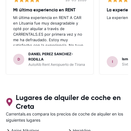
Mi última experiencia en RENT
La experien
Mi última experiencia en RENT A CAR
La experienc
en Lituania fue muy desagradable y
opté por alquilar a través de
CARRENTALS.ES por primera vez y no
me ha defraudado. Estoy muy
satisfecho con la experiencia. No tuve
problema con AUTOALB, no me
DANIEL PEREZ SANCHEZ-
invitaron a adquirir un seguro (como
Ismae
D
RODILLA
I
había leído en varios blog). En mis
Sixt 
AutoAlb Rent Aeropuerto de Tirana
anteriores viajes nunca había alquilado
con CARRENTALS y si mi próximo viaje
tengo opción volverá a alquilar vehículo
con CARRETALS. Muchas gracias.
RECOMIENDO CARRENTALS al menos
para ALBANIA
Lugares de alquiler de coche en
Creta
Carrentals.es compara los precios de coche de alquiler en los
siguientes lugares
Agios Nikolaos
Heraklion