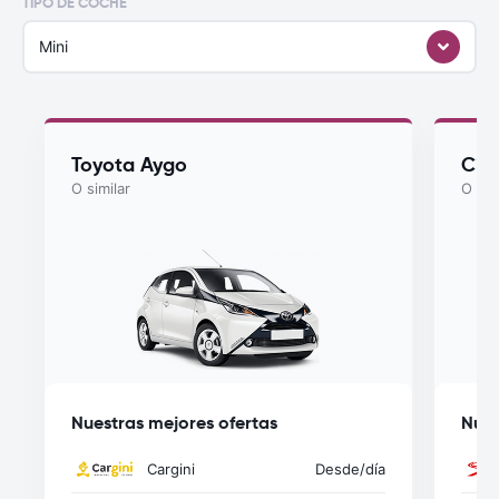
TIPO DE COCHE
Mini
Toyota Aygo
Cit
O similar
O sim
Nuestras mejores ofertas
Nues
Cargini
Desde
/día