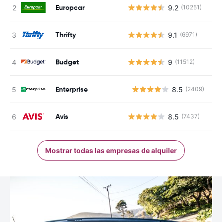
Europcar
9.2
(10251)
Thrifty
9.1
(6971)
Budget
9
(11512)
Enterprise
8.5
(2409)
N
Avis
8.5
(7437)
Mostrar todas las empresas de alquiler