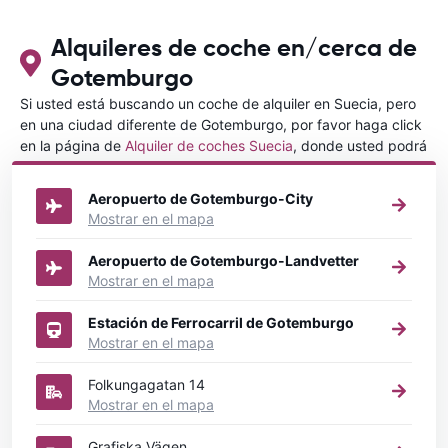
con CARRETALS. Muchas gracias.
RECOMIENDO CARRENTALS al menos
para ALBANIA
Alquileres de coche en/cerca de
Gotemburgo
Si usted está buscando un coche de alquiler en Suecia, pero
en una ciudad diferente de Gotemburgo, por favor haga click
en la página de
Alquiler de coches Suecia
, donde usted podrá
elegir en qué ciudad de Suecia desea alquilar un coche.
Aeropuerto de Gotemburgo-City
Mostrar en el mapa
Aeropuerto de Gotemburgo-Landvetter
Mostrar en el mapa
Estación de Ferrocarril de Gotemburgo
Mostrar en el mapa
Folkungagatan 14
Mostrar en el mapa
Grafiska Vägen