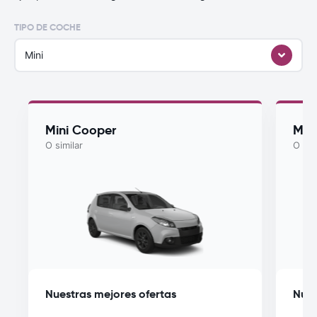
TIPO DE COCHE
Mini
Mini Cooper
Myst
O similar
O sim
Nuestras mejores ofertas
Nues