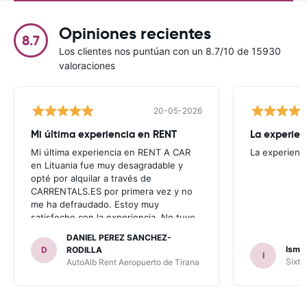
Opiniones recientes
8.7
Los clientes nos puntúan con un 8.7/10 de 15930
valoraciones
20-05-2026
Mi última experiencia en RENT
La experien
Mi última experiencia en RENT A CAR
La experienc
en Lituania fue muy desagradable y
opté por alquilar a través de
CARRENTALS.ES por primera vez y no
me ha defraudado. Estoy muy
satisfecho con la experiencia. No tuve
problema con AUTOALB, no me
DANIEL PEREZ SANCHEZ-
invitaron a adquirir un seguro (como
Ismae
D
RODILLA
I
había leído en varios blog). En mis
Sixt 
AutoAlb Rent Aeropuerto de Tirana
anteriores viajes nunca había alquilado
con CARRENTALS y si mi próximo viaje
tengo opción volverá a alquilar vehículo