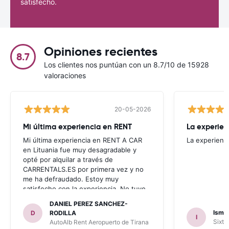
satisfecho.
Opiniones recientes
8.7
Los clientes nos puntúan con un 8.7/10 de 15928
valoraciones
20-05-2026
Mi última experiencia en RENT
La experien
Mi última experiencia en RENT A CAR
La experienc
en Lituania fue muy desagradable y
opté por alquilar a través de
CARRENTALS.ES por primera vez y no
me ha defraudado. Estoy muy
satisfecho con la experiencia. No tuve
problema con AUTOALB, no me
DANIEL PEREZ SANCHEZ-
invitaron a adquirir un seguro (como
Ismae
D
RODILLA
I
había leído en varios blog). En mis
Sixt 
AutoAlb Rent Aeropuerto de Tirana
anteriores viajes nunca había alquilado