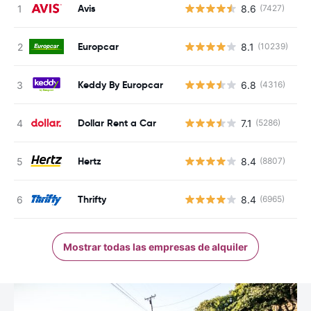
Avis
8.6
(7427)
N
Europcar
8.1
(10239)
N
Keddy By Europcar
6.8
(4316)
N
Dollar Rent a Car
7.1
(5286)
N
Hertz
8.4
(8807)
N
Thrifty
8.4
(6965)
N
Mostrar todas las empresas de alquiler