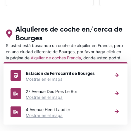
con CARRENTALS y si mi próximo viaje
tengo opción volverá a alquilar vehículo
con CARRETALS. Muchas gracias.
RECOMIENDO CARRENTALS al menos
para ALBANIA
Alquileres de coche en/cerca de
Bourges
Si usted está buscando un coche de alquiler en Francia, pero
en una ciudad diferente de Bourges, por favor haga click en
la página de
Alquiler de coches Francia
, donde usted podrá
elegir en qué ciudad de Francia desea alquilar un coche.
Estación de Ferrocarril de Bourges
Mostrar en el mapa
27 Avenue Des Pres Le Roi
Mostrar en el mapa
4 Avenue Henri Laudier
Mostrar en el mapa