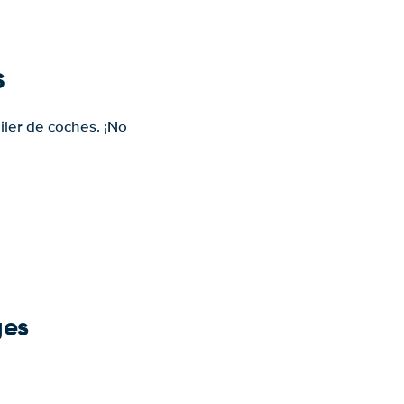
s
iler de coches. ¡No
ges