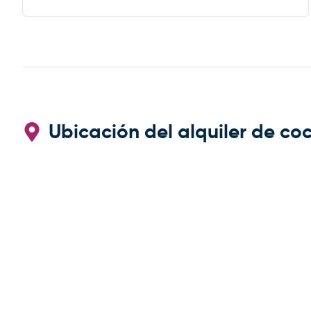
volverá a alquilar vehículo con CARRETALS. Muchas
gracias. RECOMIENDO CARRENTALS al menos para
ALBANIA
Ubicación del alquiler de coc