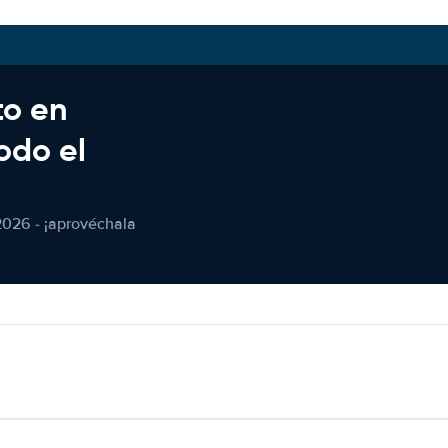
to en
odo el
2026 - ¡aprovéchala