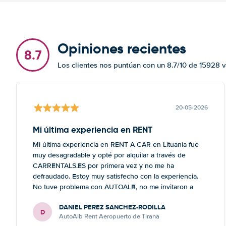
Opiniones recientes
8.7
Los clientes nos puntúan con un 8.7/10 de 15928 
20-05-2026
Mi última experiencia en RENT
Mi última experiencia en RENT A CAR en Lituania fue
muy desagradable y opté por alquilar a través de
CARRENTALS.ES por primera vez y no me ha
defraudado. Estoy muy satisfecho con la experiencia.
No tuve problema con AUTOALB, no me invitaron a
adquirir un seguro (como había leído en varios blog). En
DANIEL PEREZ SANCHEZ-RODILLA
mis anteriores viajes nunca había alquilado con
D
AutoAlb Rent Aeropuerto de Tirana
CARRENTALS y si mi próximo viaje tengo opción